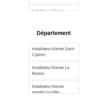
Installateur Alarme
Toulouse
Installateur Alarme Nice
Département
Installateur Alarme
Nantes
Installateur Alarme Saint-
Cyprien
Installateur Alarme
Strasbourg
Installateur Alarme Le
Boulou
Installateur Alarme
Montpellier
Installateur Alarme
Argelès-sur-Mer
Installateur Alarme
Bordeaux
Installateur Alarme Céret