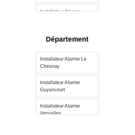
Installateur Alarme
Toulouse
Installateur Alarme Nice
Département
Installateur Alarme
Nantes
Installateur Alarme Le
Chesnay
Installateur Alarme
Strasbourg
Installateur Alarme
Guyancourt
Installateur Alarme
Montpellier
Installateur Alarme
Versailles
Installateur Alarme
Bordeaux
Installateur Alarme