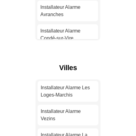
Strasbourg
Installateur Alarme
Avranches
Installateur Alarme
Montpellier
Installateur Alarme
Condé-sur-Vire
Installateur Alarme
Bordeaux
Installateur Alarme
Valognes
Villes
Installateur Alarme Lille
Installateur Alarme Les
Pieux
Installateur Alarme
Installateur Alarme Les
Rennes
Loges-Marchis
Installateur Alarme
Agneaux
Installateur Alarme
Installateur Alarme
Reims
Vezins
Installateur Alarme
Granville
Installateur Alarme Le
Installateur Alarme La