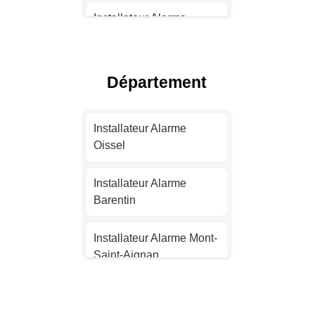
Installateur Alarme
Toulouse
Installateur Alarme Nice
Département
Installateur Alarme
Nantes
Installateur Alarme
Oissel
Installateur Alarme
Strasbourg
Installateur Alarme
Barentin
Installateur Alarme
Montpellier
Installateur Alarme Mont-
Saint-Aignan
Installateur Alarme
Bordeaux
Installateur Alarme Le
Grand-Quevilly