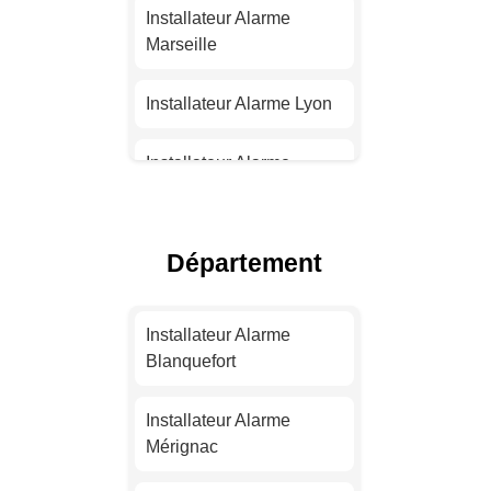
Installateur Alarme
Marseille
Installateur Alarme Lyon
Installateur Alarme
Toulouse
Installateur Alarme Nice
Département
Installateur Alarme
Nantes
Installateur Alarme
Blanquefort
Installateur Alarme
Strasbourg
Installateur Alarme
Mérignac
Installateur Alarme