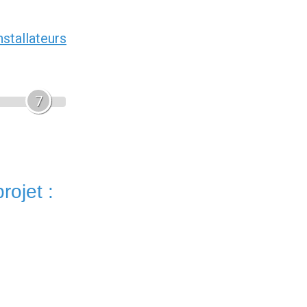
nstallateurs
7
rojet :