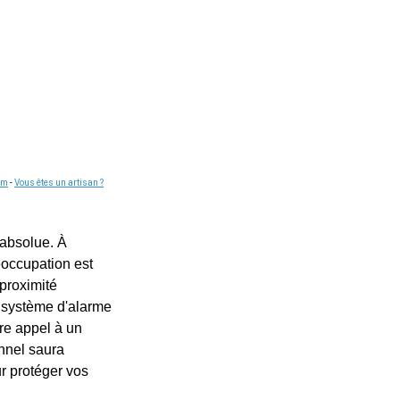
om
-
Vous êtes un artisan ?
 absolue. À
occupation est
 proximité
n système d'alarme
ire appel à un
onnel saura
r protéger vos