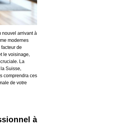
u nouvel arrivant à
larme modernes
 facteur de
t le voisinage,
 cruciale. La
 la Suisse,
ans comprendra ces
male de votre
ssionnel à