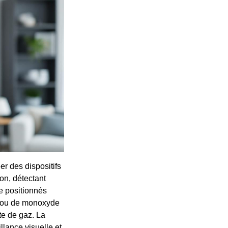
r des dispositifs
on, détectant
e positionnés
r ou de monoxyde
te de gaz. La
llance visuelle et