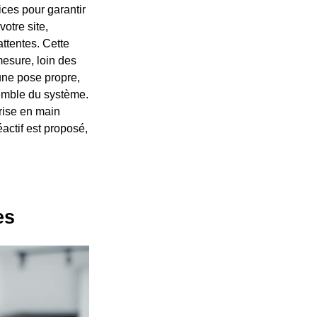
ices pour garantir
otre site,
ttentes. Cette
mesure, loin des
 une pose propre,
semble du système.
prise en main
actif est proposé,
es