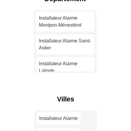
Installateur Alarme
Nantes
Installateur Alarme
Montpon-Ménestérol
Installateur Alarme
Strasbourg
Installateur Alarme Saint-
Astier
Installateur Alarme
Montpellier
Installateur Alarme
Lalinde
Installateur Alarme
Bordeaux
Installateur Alarme
Champcevinel
Villes
Installateur Alarme Lille
Installateur Alarme
Neuvic
Installateur Alarme
Installateur Alarme
Rennes