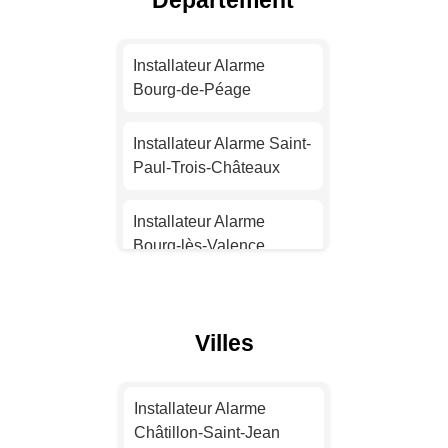
Département
Installateur Alarme
Nantes
Installateur Alarme
Bourg-de-Péage
Installateur Alarme
Strasbourg
Installateur Alarme Saint-
Paul-Trois-Châteaux
Installateur Alarme
Montpellier
Installateur Alarme
Bourg-lès-Valence
Installateur Alarme
Bordeaux
Installateur Alarme
Chabeuil
Villes
Installateur Alarme Lille
Installateur Alarme
Montélimar
Installateur Alarme
Installateur Alarme
Rennes
Châtillon-Saint-Jean