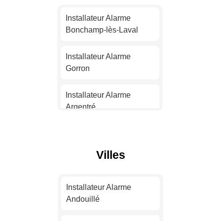
Installateur Alarme
Nantes
Installateur Alarme
Bonchamp-lès-Laval
Installateur Alarme
Strasbourg
Installateur Alarme
Gorron
Installateur Alarme
Montpellier
Installateur Alarme
Argentré
Installateur Alarme
Bordeaux
Installateur Alarme
Changé
Villes
Installateur Alarme Lille
Installateur Alarme
Meslay-du-Maine
Installateur Alarme
Installateur Alarme
Rennes
Andouillé
Installateur Alarme