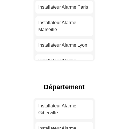
Installateur Alarme Paris
Installateur Alarme
Marseille
Installateur Alarme Lyon
Installateur Alarme
Toulouse
Installateur Alarme Nice
Département
Installateur Alarme
Nantes
Installateur Alarme
Giberville
Installateur Alarme
Strasbourg
Installateur Alarme