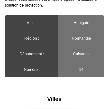
solution de protection.
Ville :️
Houlgate
Région :️
Normandie
Département :
Calvados
Numéro :
14
Villes