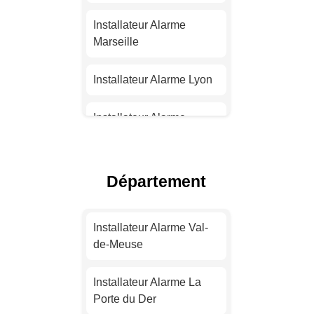
Installateur Alarme
Marseille
Installateur Alarme Lyon
Installateur Alarme
Toulouse
Installateur Alarme Nice
Département
Installateur Alarme
Nantes
Installateur Alarme Val-
de-Meuse
Installateur Alarme
Strasbourg
Installateur Alarme La
Porte du Der