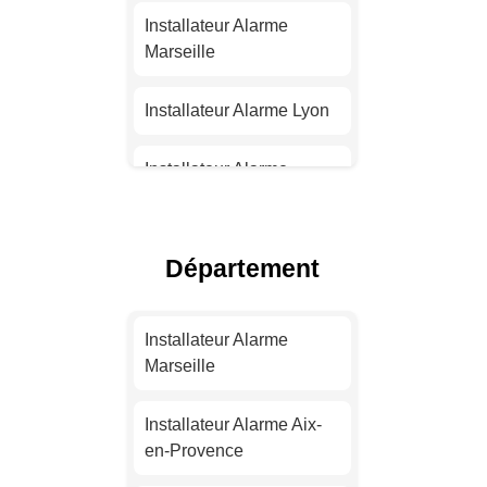
Installateur Alarme
Marseille
Installateur Alarme Lyon
Installateur Alarme
Toulouse
Installateur Alarme Nice
Département
Installateur Alarme
Nantes
Installateur Alarme
Marseille
Installateur Alarme
Strasbourg
Installateur Alarme Aix-
en-Provence
Installateur Alarme