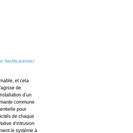
om
-
Vous êtes un artisan ?
rnable, et cela
'agisse de
nstallation d'un
harmante commune
entielle pour
ficités de chaque
tative d'intrusion
ement le système à