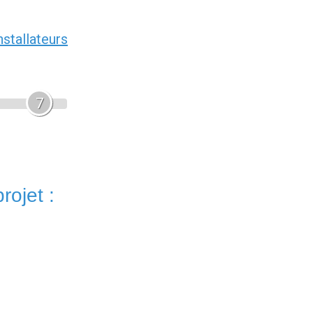
nstallateurs
7
rojet :