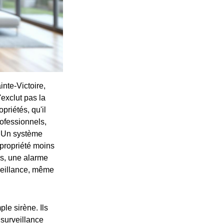
nte-Victoire,
'exclut pas la
priétés, qu'il
rofessionnels,
. Un système
propriété moins
ls, une alarme
rveillance, même
le sirène. Ils
 surveillance