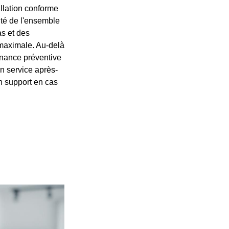
allation conforme
ité de l'ensemble
as et des
 maximale. Au-delà
tenance préventive
Un service après-
n support en cas