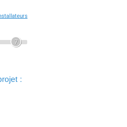
nstallateurs
7
rojet :