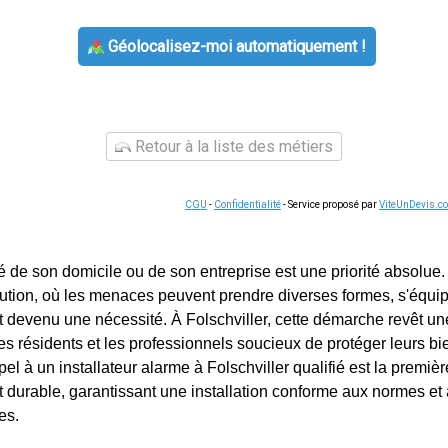
Géolocalisez-moi automatiquement !
Retour à la liste des métiers
CGU
-
Confidentialité
- Service proposé par
ViteUnDevis.c
té de son domicile ou de son entreprise est une priorité absolu
ution, où les menaces peuvent prendre diverses formes, s'équi
st devenu une nécessité. À Folschviller, cette démarche revêt u
les résidents et les professionnels soucieux de protéger leurs bi
el à un installateur alarme à Folschviller qualifié est la premiè
rit durable, garantissant une installation conforme aux normes e
es.