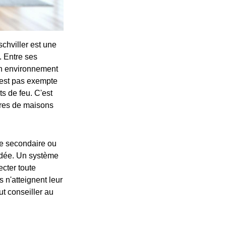
chviller est une
. Entre ses
 un environnement
'est pas exempte
s de feu. C'est
aires de maisons
ce secondaire ou
indée. Un système
cter toute
 n'atteignent leur
ut conseiller au