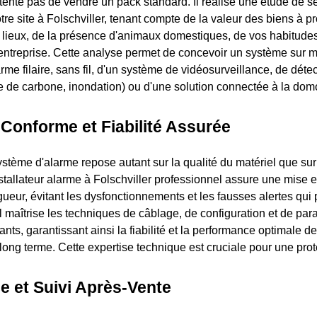
tente pas de vendre un pack standard. Il réalise une étude de sé
re site à Folschviller, tenant compte de la valeur des biens à pr
lieux, de la présence d'animaux domestiques, de vos habitudes
e entreprise. Cette analyse permet de concevoir un système sur m
rme filaire, sans fil, d'un système de vidéosurveillance, de déte
de carbone, inondation) ou d'une solution connectée à la dom
n Conforme et Fiabilité Assurée
système d'alarme repose autant sur la qualité du matériel que sur
installateur alarme à Folschviller professionnel assure une mise
ueur, évitant les dysfonctionnements et les fausses alertes qui 
. Il maîtrise les techniques de câblage, de configuration et de p
nts, garantissant ainsi la fiabilité et la performance optimale de 
 long terme. Cette expertise technique est cruciale pour une prote
e et Suivi Après-Vente