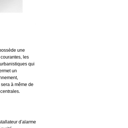
r possède une
 courantes, les
 urbanistiques qui
permet un
onnement,
ler sera à même de
centrales.
tallateur d'alarme