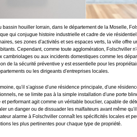
bassin houiller lorrain, dans le département de la Moselle, Fols
 qui conjugue histoire industrielle et cadre de vie résidentiel
naires, ses zones d'activités et ses espaces verts, la ville offre
bitants. Cependant, comme toute agglomération, Folschviller n
ux cambriolages ou aux incidents domestiques comme les départ
on de la sécurité préventive y est essentielle pour les propriét
ppartements ou les dirigeants d'entreprises locales.
imoine, qu'il s'agisse d'une résidence principale, d'une résiden
onnels, ne se limite pas à la simple installation d'une porte bl
et performant agit comme un véritable bouclier, capable de déte
aler un danger ou de dissuader les malfaiteurs avant même qu'ils
llateur alarme à Folschviller connaît les spécificités locales et pe
tions les plus pertinentes pour chaque type de propriété.