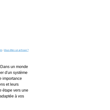
om
-
Vous êtes un artisan ?
e. Dans un monde
per d'un système
ne importance
ens et leurs
re étape vers une
t adaptée à vos