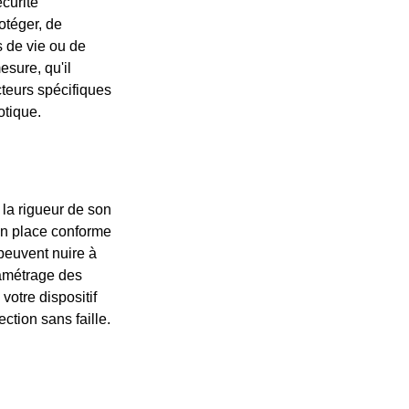
curité
otéger, de
 de vie ou de
esure, qu'il
cteurs spécifiques
otique.
 la rigueur de son
 en place conforme
peuvent nuire à
aramétrage des
votre dispositif
ction sans faille.