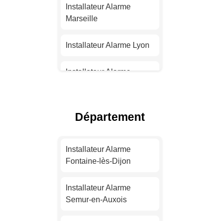
Installateur Alarme
Marseille
Installateur Alarme Lyon
Installateur Alarme
Toulouse
Installateur Alarme Nice
Département
Installateur Alarme
Nantes
Installateur Alarme
Fontaine-lès-Dijon
Installateur Alarme
Strasbourg
Installateur Alarme
Semur-en-Auxois
Installateur Alarme