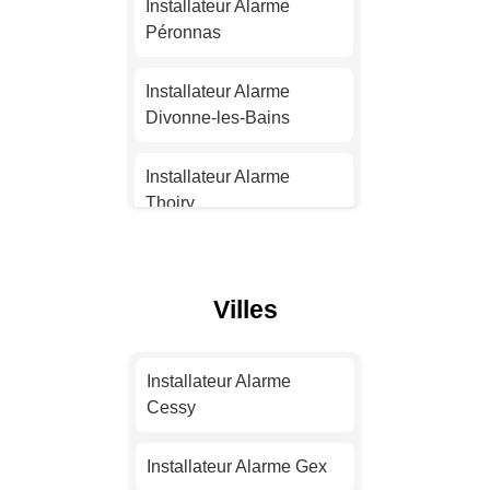
Nantes
Installateur Alarme
Péronnas
Installateur Alarme
Strasbourg
Installateur Alarme
Divonne-les-Bains
Installateur Alarme
Montpellier
Installateur Alarme
Thoiry
Installateur Alarme
Bordeaux
Installateur Alarme
Prévessin-Moëns
Villes
Installateur Alarme Lille
Installateur Alarme Saint-
Genis-Pouilly
Installateur Alarme
Installateur Alarme
Rennes
Cessy
Installateur Alarme
Bourg-en-Bresse
Installateur Alarme
Installateur Alarme Gex