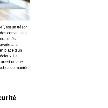
", est un trésor
r des convoitises.
érabilités
uverte à la
 en place d'un
récieux. La
e aussi unique.
proches de manière
curité