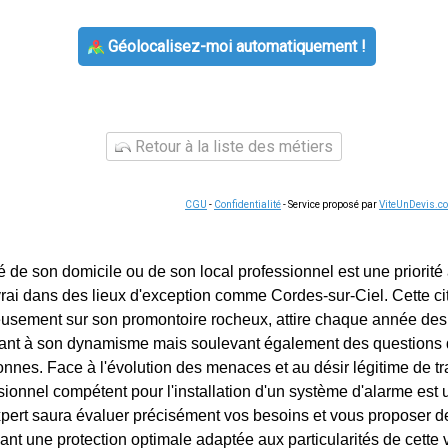
Géolocalisez-moi automatiquement !
Retour à la liste des métiers
CGU
-
Confidentialité
- Service proposé par
ViteUnDevis.c
é de son domicile ou de son local professionnel est une priorité
 vrai dans des lieux d'exception comme Cordes-sur-Ciel. Cette c
sement sur son promontoire rocheux, attire chaque année des 
buant à son dynamisme mais soulevant également des questions 
nnes. Face à l'évolution des menaces et au désir légitime de tran
sionnel compétent pour l'installation d'un système d'alarme es
xpert saura évaluer précisément vos besoins et vous proposer de
nt une protection optimale adaptée aux particularités de cette vi