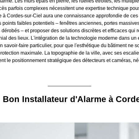
alarme. Les murs épais en pierre, les ruelles étroites, les multip
cès parfois complexes nécessitent une expertise technique po
me à Cordes-sur-Ciel aura une connaissance approfondie de ces pa
es points faibles potentiels – fenêtres anciennes, portes massive
dérobés – et proposer des solutions discrètes et efficaces qui r
nial des lieux. L'intégration de la technologie moderne dans u
n savoir-faire particulier, pour que l'esthétique du bâtiment ne so
rotection maximale. La topographie de la ville, avec ses escalie
nt le positionnement stratégique des détecteurs et caméras, né
e Bon Installateur d'Alarme à Cord