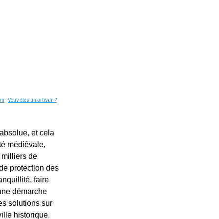
om
-
Vous êtes un artisan ?
 absolue, et cela
ité médiévale,
milliers de
de protection des
quillité, faire
t une démarche
s solutions sur
lle historique.