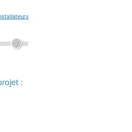
nstallateurs
7
rojet :