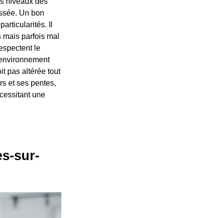
les niveaux des
ussée. Un bon
rticularités. Il
s mais parfois mal
espectent le
n environnement
it pas altérée tout
rs et ses pentes,
cessitant une
es-sur-