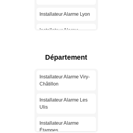
Installateur Alarme Lyon
Installateur Alarme
Toulouse
Installateur Alarme Nice
Département
Installateur Alarme
Nantes
Installateur Alarme Viry-
Châtillon
Installateur Alarme
Strasbourg
Installateur Alarme Les
Ulis
Installateur Alarme
Montpellier
Installateur Alarme
Étampes