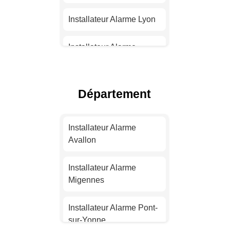
Installateur Alarme Lyon
Installateur Alarme
Toulouse
Installateur Alarme Nice
Département
Installateur Alarme
Nantes
Installateur Alarme
Avallon
Installateur Alarme
Strasbourg
Installateur Alarme
Migennes
Installateur Alarme
Montpellier
Installateur Alarme Pont-
sur-Yonne