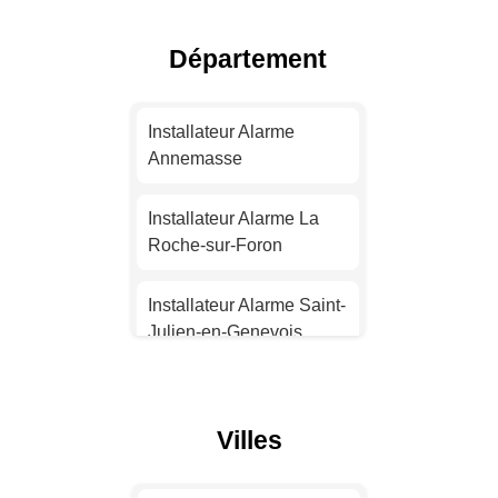
Installateur Alarme Nice
Département
Installateur Alarme
Nantes
Installateur Alarme
Annemasse
Installateur Alarme
Strasbourg
Installateur Alarme La
Roche-sur-Foron
Installateur Alarme
Montpellier
Installateur Alarme Saint-
Julien-en-Genevois
Installateur Alarme
Bordeaux
Installateur Alarme
Annecy
Villes
Installateur Alarme Lille
Installateur Alarme