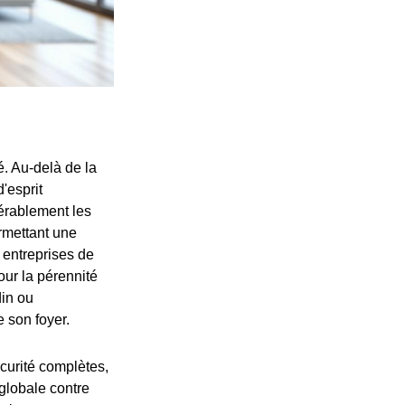
. Au-delà de la
'esprit
érablement les
rmettant une
s entreprises de
our la pérennité
din ou
e son foyer.
curité complètes,
 globale contre