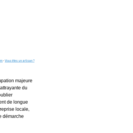
om
-
Vous êtes un artisan ?
cupation majeure
attrayante du
oublier
dent de longue
reprise locale,
une démarche