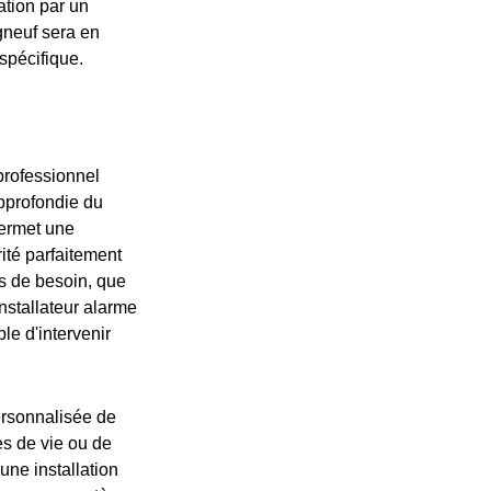
ation par un
gneuf sera en
spécifique.
professionnel
pprofondie du
 permet une
ité parfaitement
as de besoin, que
nstallateur alarme
le d'intervenir
personnalisée de
es de vie ou de
une installation