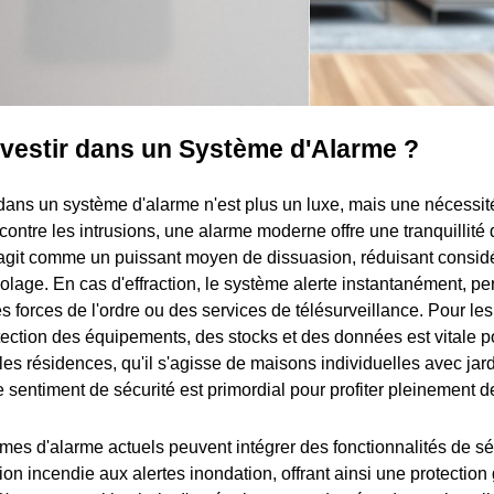
nvestir dans un Système d'Alarme ?
dans un système d'alarme n'est plus un luxe, mais une nécessité
contre les intrusions, une alarme moderne offre une tranquillité d
 agit comme un puissant moyen de dissuasion, réduisant consid
olage. En cas d'effraction, le système alerte instantanément, pe
s forces de l'ordre ou des services de télésurveillance. Pour le
tection des équipements, des stocks et des données est vitale p
r les résidences, qu'il s'agisse de maisons individuelles avec jar
 sentiment de sécurité est primordial pour profiter pleinement d
èmes d'alarme actuels peuvent intégrer des fonctionnalités de sé
tion incendie aux alertes inondation, offrant ainsi une protection