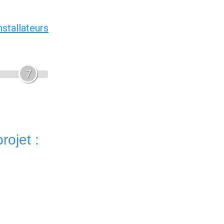
nstallateurs
7
rojet :