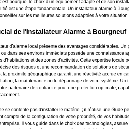
C'est pourquoi le choix d'un équipement adapté et de son install
lifié est une étape fondamentale. Un installateur alarme à Bour
seiller sur les meilleures solutions adaptées à votre situation 
cial de l'Installateur Alarme à Bourgneuf
lateur d'alarme local présente des avantages considérables. Un 
 ou dans ses environs immédiats possède une connaissance a
pes d'habitations et des zones d'activités. Cette expertise locale
récise des risques et une recommandation de solutions de sécur
s, la proximité géographique garantit une réactivité accrue en c
tallation, la maintenance ou le dépannage de votre système. Un i
otre partenaire de confiance pour une protection optimale, capab
icacement.
e se contente pas d'installer le matériel ; il réalise une étude 
nt compte de la configuration de votre propriété, de vos habitud
e entreprise. Il vous guide dans le choix des technologies, assure 