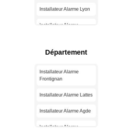
Installateur Alarme Lyon
Installateur Alarme
Toulouse
Installateur Alarme Nice
Département
Installateur Alarme
Nantes
Installateur Alarme
Frontignan
Installateur Alarme
Strasbourg
Installateur Alarme Lattes
Installateur Alarme
Installateur Alarme Agde
Montpellier
Installateur Alarme