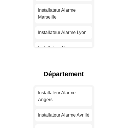
Installateur Alarme
Marseille
Installateur Alarme Lyon
Installateur Alarme
Toulouse
Installateur Alarme Nice
Département
Installateur Alarme
Nantes
Installateur Alarme
Angers
Installateur Alarme
Strasbourg
Installateur Alarme Avrillé