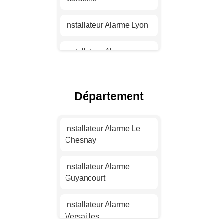
Installateur Alarme Lyon
Installateur Alarme
Toulouse
Installateur Alarme Nice
Département
Installateur Alarme
Nantes
Installateur Alarme Le
Chesnay
Installateur Alarme
Strasbourg
Installateur Alarme
Guyancourt
Installateur Alarme
Montpellier
Installateur Alarme
Versailles