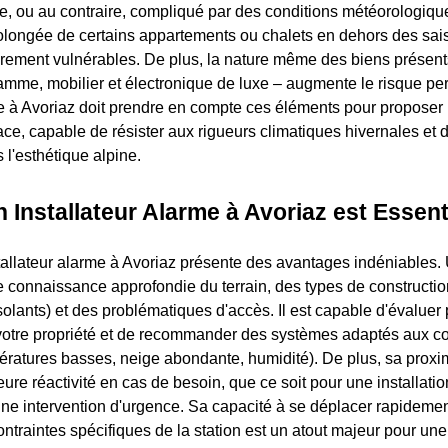
eige, ou au contraire, compliqué par des conditions météorologiq
olongée de certains appartements ou chalets en dehors des sais
ièrement vulnérables. De plus, la nature même des biens présen
gamme, mobilier et électronique de luxe – augmente le risque pe
me à Avoriaz doit prendre en compte ces éléments pour proposer 
cace, capable de résister aux rigueurs climatiques hivernales et d
 l'esthétique alpine.
 Installateur Alarme à Avoriaz est Essent
tallateur alarme à Avoriaz présente des avantages indéniables.
 connaissance approfondie du terrain, des types de constructio
solants) et des problématiques d'accès. Il est capable d'évaluer
 votre propriété et de recommander des systèmes adaptés aux co
ératures basses, neige abondante, humidité). De plus, sa prox
eure réactivité en cas de besoin, que ce soit pour une installatio
e intervention d'urgence. Sa capacité à se déplacer rapidemen
ntraintes spécifiques de la station est un atout majeur pour une