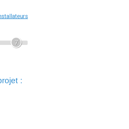
nstallateurs
7
rojet :