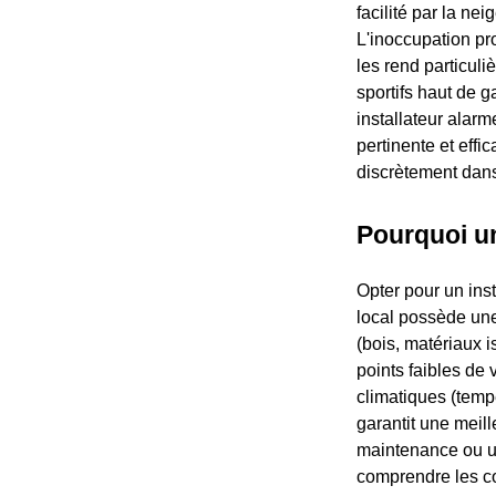
facilité par la n
L'inoccupation pr
les rend particul
sportifs haut de 
installateur alar
pertinente et effi
discrètement dans
Pourquoi un
Opter pour un ins
local possède une
(bois, matériaux i
points faibles de
climatiques (temp
garantit une meill
maintenance ou un
comprendre les co