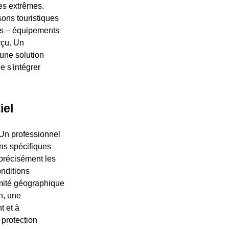
ues extrêmes.
ons touristiques
ts – équipements
rçu. Un
une solution
e s'intégrer
iel
 Un professionnel
ns spécifiques
 précisément les
nditions
imité géographique
n, une
t et à
 protection