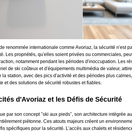
de renommée internationale comme Avoriaz, la sécurité n'est pa
é. Les propriétés, qu'elles soient privées ou commerciales, peuv
ffraction, notamment pendant les périodes d'inoccupation. Les r
el de ski coûteux et d'équipements multimédia de valeur, attiren
e la station, avec des pics d'activité et des périodes plus calm
e et des solutions de sécurité robustes et fiables.
cités d'Avoriaz et les Défis de Sécurité
gue par son concept "ski aux pieds", son architecture intégrée a
 entièrement piétonne. Ces atouts majeurs créent un environnem
is spécifiques pour la sécurité. L'accès aux chalets et résidenc