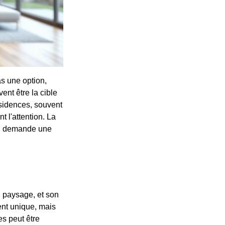
s une option,
ent être la cible
ésidences, souvent
t l'attention. La
es, demande une
u paysage, et son
ent unique, mais
es peut être